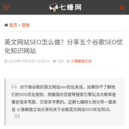
Toggle
navigation
Skip
to
首页
»
营销
main
content
英文网站SEO怎么做？分享五个谷歌SEO优
化知识网站
2023年07月25日 12:45:14
929
小渔聊独立站
对于做谷歌的英文网站seo优化来说，如果你不了解他
们的SEO优化规则，照搬国内百度等搜索引擎玩法大概率是
要走很多弯路、交很多学费的。这期七赚网七哥分享一篇来
自 小渔聊独立站分享的关于谷歌英文网站SEO优化知识。