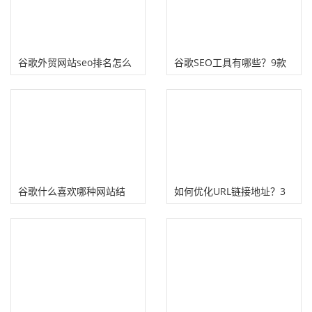
谷歌外贸网站seo排名怎么
谷歌SEO工具有哪些？9款
优化?
亲测有效网站SEO优化工具
谷歌什么喜欢哪种网站结
如何优化URL链接地址？3
构？利用这个结构抢占SEO
点建议有利于谷歌搜索排名
流量