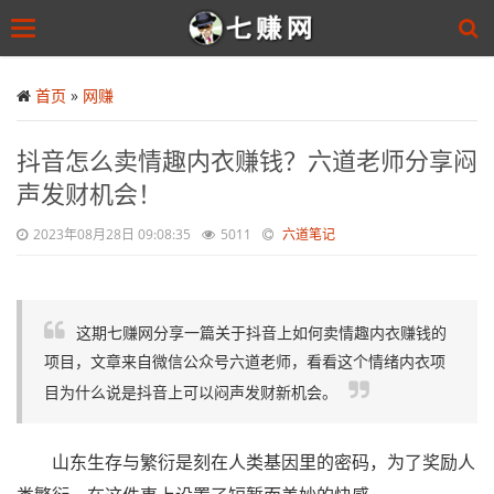
Toggle
navigation
Skip
to
首页
»
网赚
main
content
抖音怎么卖情趣内衣赚钱？六道老师分享闷
声发财机会！
2023年08月28日 09:08:35
5011
六道笔记
这期七赚网分享一篇关于抖音上如何卖情趣内衣赚钱的
项目，文章来自微信公众号六道老师，看看这个情绪内衣项
目为什么说是抖音上可以闷声发财新机会。
山东生存与繁衍是刻在人类基因里的密码，为了奖励人