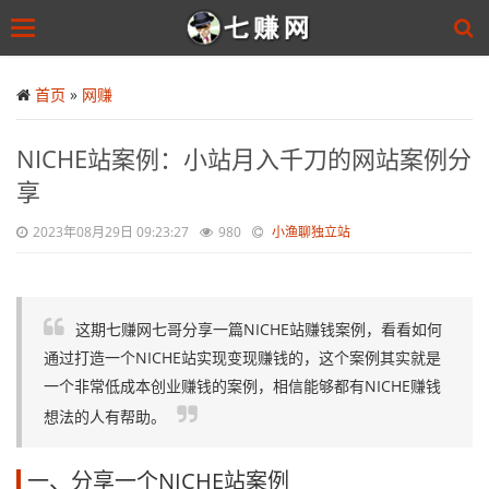
Toggle
navigation
Skip
to
首页
»
网赚
main
content
NICHE站案例：小站月入千刀的网站案例分
享
2023年08月29日 09:23:27
980
小渔聊独立站
这期七赚网七哥分享一篇NICHE站赚钱案例，看看如何
通过打造一个NICHE站实现变现赚钱的，这个案例其实就是
一个非常低成本创业赚钱的案例，相信能够都有NICHE赚钱
想法的人有帮助。
一、分享一个NICHE站案例