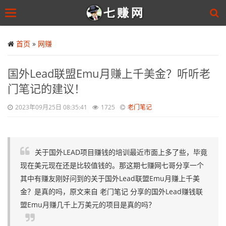
Toggle
navigation
Skip
to
首页
»
网赚
main
content
国外Lead联盟Emu月赚上千美金？听听老
门笔记的建议！
2023年09月25日 08:35:41
1725
老门笔记
关于国外LEAD项目赚钱的培训最近市面上多了些，毕竟
现在美元现在还是比较值钱的。那这期七赚网七哥分享一个
其中有赚友刚好问到的关于国外Lead联盟Emu月赚上千美
金？是真的吗，原文来自 老门笔记 分享的国外Lead赚钱联
盟Emu月赚几千上万美元的项目是真的吗？