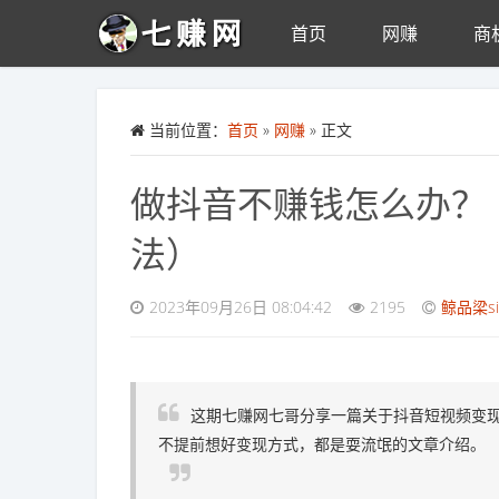
首页
网赚
商
Skip to main content
当前位置：
首页
»
网赚
» 正文
做抖音不赚钱怎么办？
法）
2023年09月26日 08:04:42
2195
鲸品梁si
这期七赚网七哥分享一篇关于抖音短视频变现
不提前想好变现方式，都是耍流氓的文章介绍。