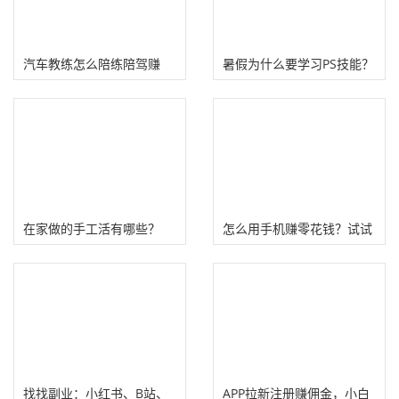
汽车教练怎么陪练陪驾赚
暑假为什么要学习PS技能？
钱？老司机兼职赚钱项目
（看看怎么用PS搞钱）
在家做的手工活有哪些？
怎么用手机赚零花钱？试试
（分享十个不错的手工兼
做任务、网络调查赚钱
职）
找找副业：小红书、B站、
APP拉新注册赚佣金，小白