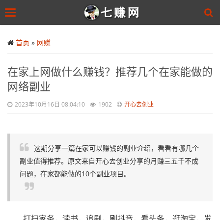
Toggle
navigation
Skip
to
首页
»
网赚
main
content
在家上网做什么赚钱？推荐几个在家能做的
网络副业
2023年10月16日 08:04:10
1902
开心去创业
这期分享一篇在家可以赚钱的副业介绍，看看有哪几个
副业值得推荐。原文来自开心去创业分享的月赚三五千不成
问题，在家都能做的10个副业项目。
打扫家务，读书，追剧，刷抖音，看头条，逛淘宝，发