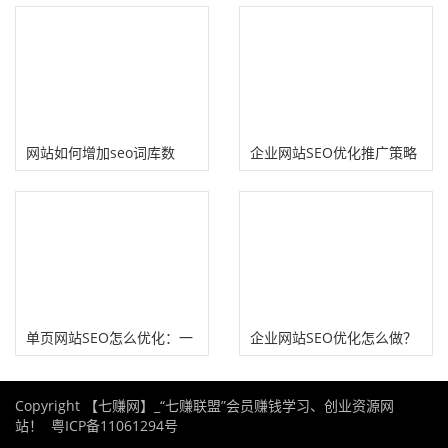
引擎品牌公关公司方案）
量生成SEO站群原创内容
网站如何增加seo词库数
企业网站SEO优化推广策略
量？取决于“量”！
（18个企业站SEO排名技
巧）
单页网站SEO怎么优化：一
企业网站SEO优化怎么做？
文讲明白单页网站核心优化
(做好站内外差异化推广)
Copyright 【七赚网】_“七赚联盟”会员赚钱学习、创业资源网
技巧
站！
粤ICP备11061294号