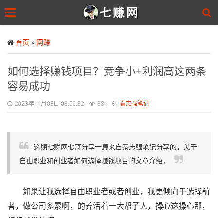
Toggle
navigation
Skip
to
首页
»
网赚
main
content
如何选择赚钱项目？竞争小+利润高这两条
容易成功
2023年11月03日 08:56:32
881
秦志强笔记
这期七赚网七哥分享一篇来自秦志强笔记分享的，关于
自由职业和创业者如何选择赚钱项目的文章介绍。
如果让我选择自由职业者或者创业，我更倾向于选择前
者，做公司多累啊，的养活着一大帮子人，操心这操心那，