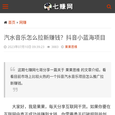
Toggle
navigation
Skip
to
首页
»
网赚
main
content
汽水音乐怎么拉新赚钱？抖音小蓝海项目
2023年07月10日 09:39:23
3883
果果思维
这期七赚网七哥分享一篇关于 果果思维 的文章介绍，看
看目前市场上比较火热的一个抖音汽水音乐项目怎么推广拉
新赚钱。
大家好，我是果果，每天分享互联网干货。如果你要在
互联网中真正成功并赚到大钱，你需要勇于打破规则并创