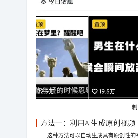
制
方法一：利用AI生成原创视频
这种方法可以自动生成具有原创性的视