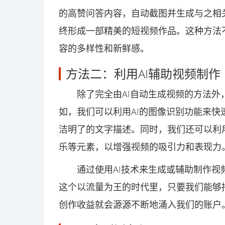
的高赞问答内容，自动截图并生成与之相
终形成一部精美的短视频作品。这种方法
容的多样性和新鲜感。
方法二：利用AI辅助视频制作
除了完全由AI自动生成视频的方法外，
如，我们可以利用AI的图像识别功能来
洁明了的文字描述。同时，我们还可以利
乐等元素，以增强视频的吸引力和表现力
通过使用AI技术来生成或辅助制作视
这个以流量为王的时代里，只要我们能够
创作收益就会源源不断地涌入我们的账户