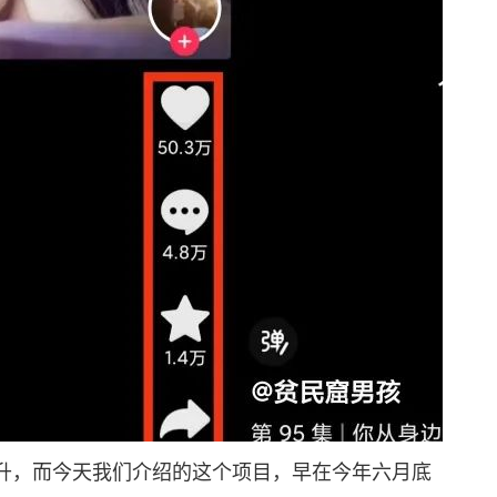
，而今天我们介绍的这个项目，早在今年六月底