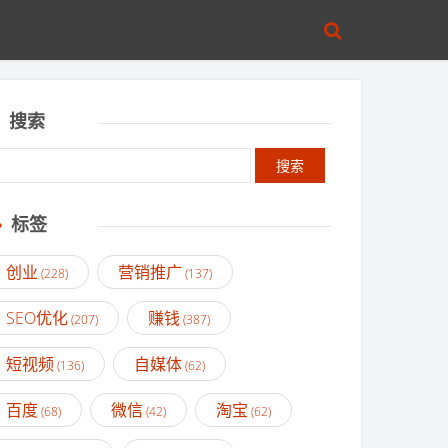
搜索
标签
创业
营销推广
(228)
(137)
SEO优化
赚钱
(207)
(387)
短视频
自媒体
(136)
(62)
百度
微信
淘宝
(68)
(42)
(62)