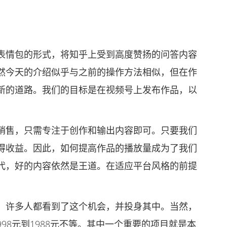
情包的形式，将知乎上受到高度赞扬的问答内容
然今天的介绍似乎与之前的操作方法相似，但在作
新的道路。我们的目标是在视频号上发布作品，以
售，只需专注于创作和输出内容即可。只要我们
得收益。因此，如何提高作品的播放量成为了我们
代，好的内容依然是王道。在适应平台风格的前提
。
许多人都看到了这个机会，并投身其中。当然，
98元到1988元不等。其中一个重要的项目就是本