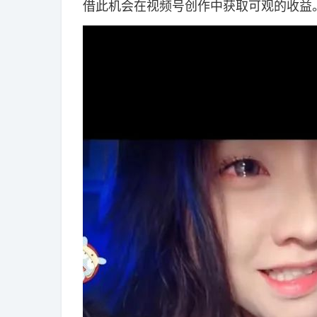
借此机会在视频号创作中获取可观的收益