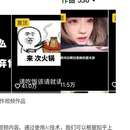
作视频作品
频内容。通过使用AI技术，我们可以根据知乎上