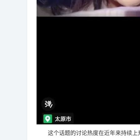
这个话题的讨论热度在近年来持续上升