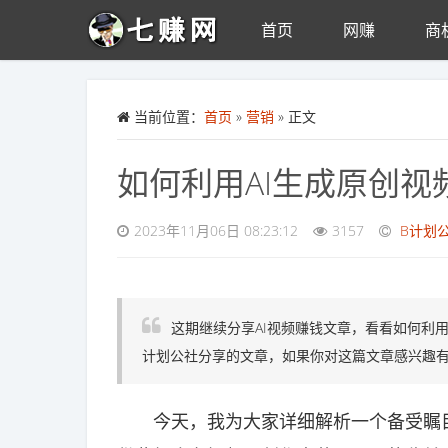
首页
网赚
商
Skip to main content
当前位置：
首页
»
营销
» 正文
如何利用AI生成原创
2023年11月06日 08:23:12
3157
B计划
这期继续分享AI视频赚钱文章，看看如何利用
计划公社分享的文章，如果你对这篇文章感兴趣
今天，我为大家详细解析一个备受瞩目