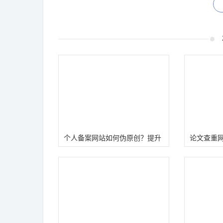
个人备案网站如何伪原创？提升
论文查重
网站爱站词库权重！
权重六4个