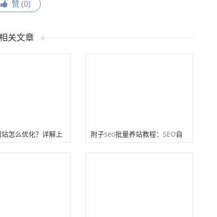
赞 (
0
)
相关文章
网站怎么优化？详解上
附子seo批量养站教程：SEO自
SEO技巧
动化养权重流量站课程