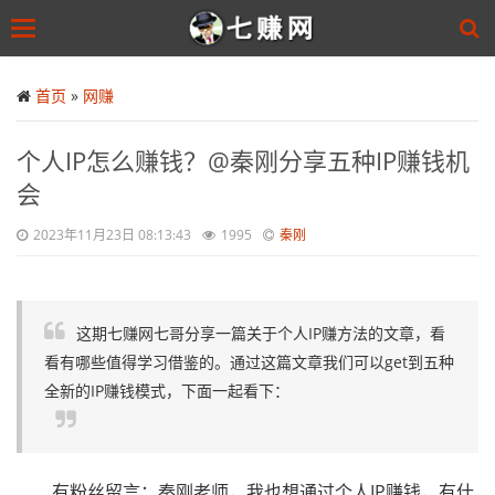
Toggle
navigation
Skip
to
首页
»
网赚
main
content
个人IP怎么赚钱？@秦刚分享五种IP赚钱机
会
2023年11月23日 08:13:43
1995
秦刚
这期七赚网七哥分享一篇关于个人IP赚方法的文章，看
看有哪些值得学习借鉴的。通过这篇文章我们可以get到五种
全新的IP赚钱模式，下面一起看下：
有粉丝留言：秦刚老师，我也想通过个人IP赚钱，有什