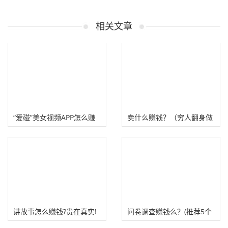
相关文章
“爱碰”美女视频APP怎么赚
卖什么赚钱？（穷人翻身做
钱?
什么小买卖赚钱）
讲故事怎么赚钱?贵在真实!
问卷调查赚钱么？(推荐5个