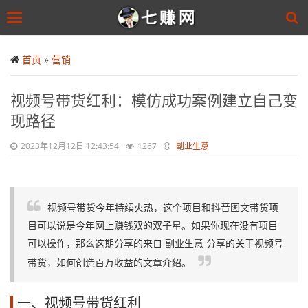
Toggle
navigation
Skip
to
首页
»
营销
main
content
视频号带货红利：模仿成功案例建立自己变
现路径
2023年12月12日 12:43:54
1267
副业生意
视频号带货今年持续火热，这个项目和抖音图文带货项
目可以说是今年网上赚钱双的双子星。如果你现在没有项目
可以操作，那么这期分享的来自 副业生意 分享的关于视频号
带货，如何创造百万收益的文章介绍。
一、视频号带货红利