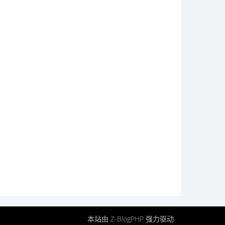
本站由
Z-BlogPHP
强力驱动