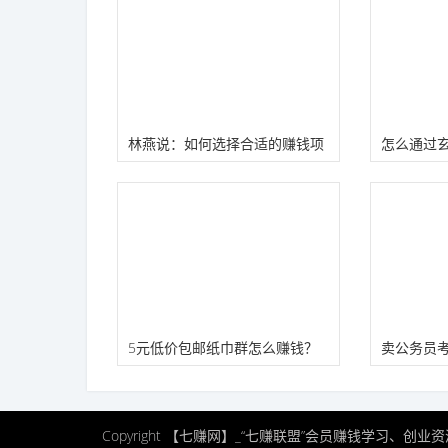
林燕说：如何选择合适的赚钱项
怎么通过
目？
项目变现
5元低价包邮纸巾群怎么赚钱？
卖公务员
利躺赚）
Copyright 【七赚网】_“七赚联盟”会员赚钱学习、创