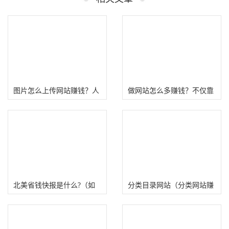
图片怎么上传网站赚钱？人
做网站怎么多赚钱？不仅靠
人可为的躺赚项目！
卖站还得流量变现
北美省钱快报是什么?（如
分类目录网站（分类网站赚
何通过Dealmoon网站赚
钱）
钱）