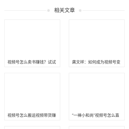
相关文章
视频号怎么卖书赚钱？试试
龚文祥：如何成为视频号变
“书单号”带货赚佣金！
现教父?
视频号怎么搬运视频带货赚
“一禅小和尚”视频号怎么直
钱?
播带货？