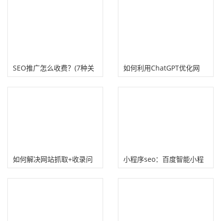
SEO推广怎么收费？(7种关
如何利用ChatGPT优化网
键词排名优化收费模式）
站？（提高网站谷歌搜索排
名）
如何解决网站抓取+收录问
小程序seo：百度智能小程
题？分析网站蜘蛛日志打造
序seo技巧
秒收站！