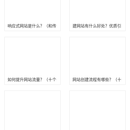
响应式网站是什么？（和传
建网站有什么好处？优质引
统网站有哪些区别、优势）
流赚钱平台！
如何提升网站流量？（十个
网站创建流程有哪些？（十
方法打造IP流量破万网站）
个步骤创建一个自己的网
站）