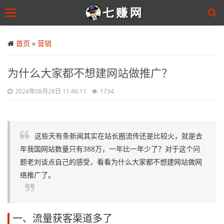
Toggle
navigation
Skip
to
首页
»
营销
main
content
为什么大家都不想建网站做推广？
2024年08月28日 11:46:11
1734
这些天有条新闻其实在站长圈流传还是比较火，就是去
年我国网站数量只有388万，一年比一年少了？对于这个问
题老刘谈点自己的感受，看看为什么大家都不想建网站做网
络推广了。
一、流量获客渠道多了