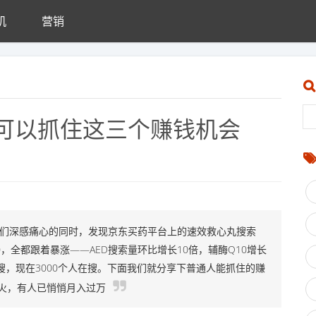
机
营销
可以抓住这三个赚钱机会
我们深感痛心的同时，发现京东买药平台上的速效救心丸搜索
0，全都跟着暴涨——AED搜索量环比增长10倍，辅酶Q10增长
搜，现在3000个人在搜。下面我们就
分享下普通人能抓住的赚
夜爆火，有人已悄悄月入过万