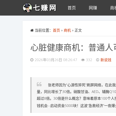
首页
网赚
商
Skip to main content
当前位置：
首页
»
商机
» 正文
心脏健康商机：普通人
2026年03月26日 08:26:47
332
新说钱
张老师因为"心源性猝死"刷屏网络，在此
量，同比增长了30倍。硝酸甘油、AED、辅酶Q1
超过8倍。30倍是什么概念？意味着原本100个人
钱机会--启动资金5000块！这波“急救经济”一