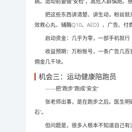
病。运动前要做“安检”，高危人群慎跑。
把这些东西讲清楚、讲生动，粉丝就来
效救心丸、辅酶Q10、AED）、广告、
启动资金：几乎为零，一部手机就行
收益预期：万粉账号，一条广告几百到几
佣金几千块。
机会三：运动健康陪跑员
——把“跑步”跑成“安全”
张老师出事，是在跑步之后。医生明确
石”。
但问题是，很多人根本不知道自己有没