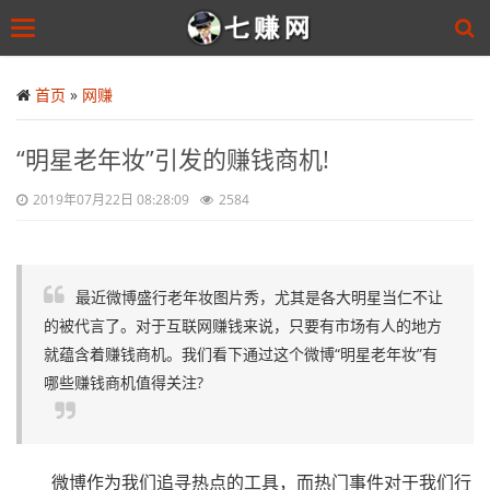
Toggle
navigation
Skip
to
首页
»
网赚
main
content
“明星老年妆”引发的赚钱商机!
2019年07月22日 08:28:09
2584
最近微博盛行老年妆图片秀，尤其是各大明星当仁不让
的被代言了。对于互联网赚钱来说，只要有市场有人的地方
就蕴含着赚钱商机。我们看下通过这个微博“明星老年妆”有
哪些赚钱商机值得关注?
微博作为我们追寻热点的工具，而热门事件对于我们行