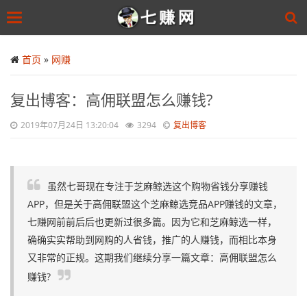
Toggle
navigation
Skip
to
首页
»
网赚
main
content
复出博客：高佣联盟怎么赚钱?
2019年07月24日 13:20:04
3294
复出博客
虽然七哥现在专注于芝麻鲸选这个购物省钱分享赚钱
APP，但是关于高佣联盟这个芝麻鲸选竞品APP赚钱的文章，
七赚网前前后后也更新过很多篇。因为它和芝麻鲸选一样，
确确实实帮助到网购的人省钱，推广的人赚钱，而相比本身
又非常的正规。这期我们继续分享一篇文章：高佣联盟怎么
赚钱?