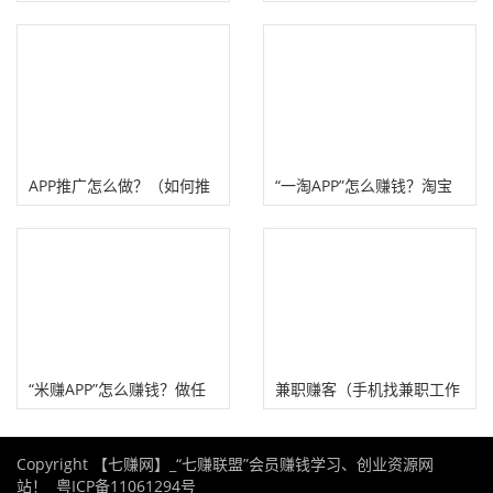
30元！
APP推广怎么做？（如何推
“一淘APP”怎么赚钱？淘宝
广一个App软件）
官方淘宝客！
“米赚APP”怎么赚钱？做任
兼职赚客（手机找兼职工作
务邀请好友赚佣金！
赚钱APP）
Copyright 【七赚网】_“七赚联盟”会员赚钱学习、创业资源网
站！
粤ICP备11061294号