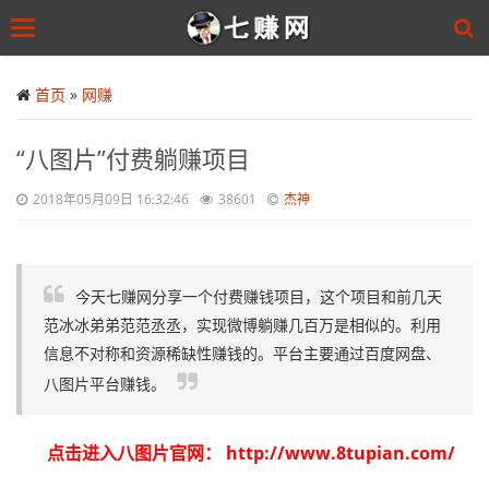
Toggle
navigation
Skip
to
首页
»
网赚
main
content
“八图片”付费躺赚项目
2018年05月09日 16:32:46
38601
杰神
今天七赚网分享一个付费赚钱项目，这个项目和前几天
范冰冰弟弟范范丞丞，实现微博躺赚几百万是相似的。利用
信息不对称和资源稀缺性赚钱的。平台主要通过百度网盘、
八图片平台赚钱。
点击进入八图片官网：
http://www.8tupian.com/