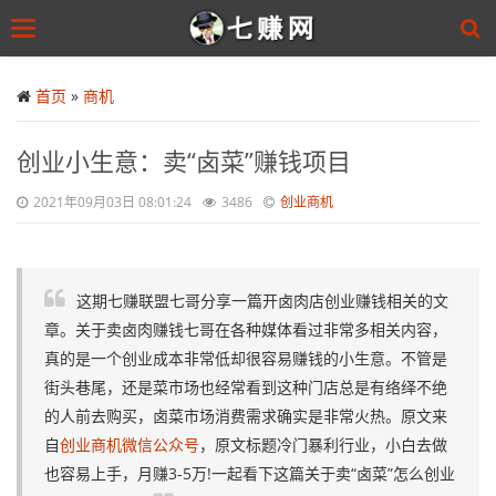
Toggle
navigation
Skip
to
首页
»
商机
main
content
创业小生意：卖“卤菜”赚钱项目
2021年09月03日 08:01:24
3486
创业商机
这期七赚联盟七哥分享一篇开卤肉店创业赚钱相关的文
章。关于卖卤肉赚钱七哥在各种媒体看过非常多相关内容，
真的是一个创业成本非常低却很容易赚钱的小生意。不管是
街头巷尾，还是菜市场也经常看到这种门店总是有络绎不绝
的人前去购买，卤菜市场消费需求确实是非常火热。原文来
自
创业商机微信公众号
，原文标题冷门暴利行业，小白去做
也容易上手，月赚3-5万!一起看下这篇关于卖“卤菜”怎么创业