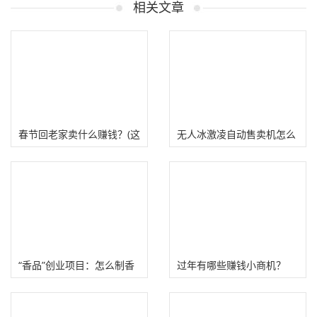
相关文章
春节回老家卖什么赚钱？(这
无人冰激凌自动售卖机怎么
4种生意比打工强）
赚钱？项目收益拆解！
“香品”创业项目：怎么制香
过年有哪些赚钱小商机？
赚钱？