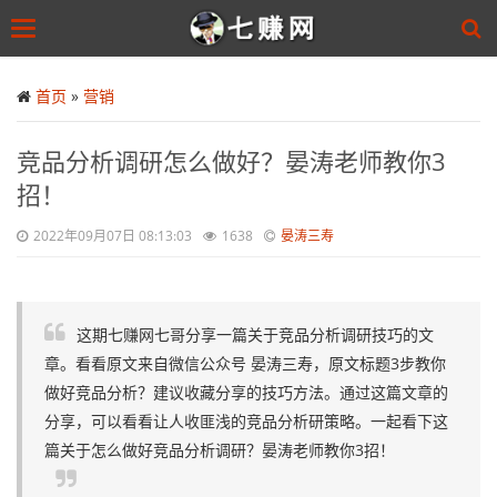
Toggle
navigation
Skip
to
首页
»
营销
main
content
竞品分析调研怎么做好？晏涛老师教你3
招！
2022年09月07日 08:13:03
1638
晏涛三寿
这期七赚网七哥分享一篇关于竞品分析调研技巧的文
章。看看原文来自微信公众号 晏涛三寿，原文标题3步教你
做好竞品分析？建议收藏分享的技巧方法。通过这篇文章的
分享，可以看看让人收匪浅的竞品分析研策略。一起看下这
篇关于怎么做好竞品分析调研？晏涛老师教你3招！