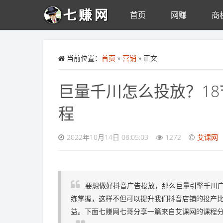
首页
网赚
商
Skip to main content
当前位置：
首页
»
营销
» 正文
巨量千川怎么投放？1
程
2022年10月14日 08:05:03
1272
艾课网
要想做好抖音广告投放，那么巨量引擎千川
练掌握，这样不但可以提升我们抖音店铺的投产
益。下面七赚网七哥分享一篇来自艾课网的课程分