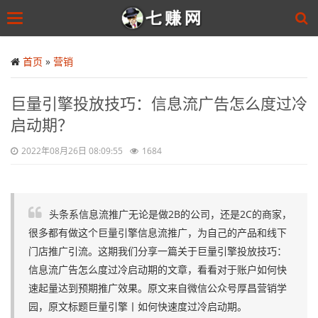
Toggle
navigation
Skip
to
首页
»
营销
main
content
巨量引擎投放技巧：信息流广告怎么度过冷
启动期？
2022年08月26日 08:09:55
1684
头条系信息流推广无论是做2B的公司，还是2C的商家，
很多都有做这个巨量引擎信息流推广，为自己的产品和线下
门店推广引流。这期我们分享一篇关于巨量引擎投放技巧：
信息流广告怎么度过冷启动期的文章，看看对于账户如何快
速起量达到预期推广效果。原文来自微信公众号厚昌营销学
园，原文标题巨量引擎丨如何快速度过冷启动期。