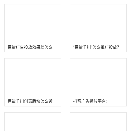
巨量广告投放效果差怎么
“巨量千川”怎么推广投放？
办？分享2个信息流广告账
户优化技巧
巨量千川创意版块怎么设
抖音广告投放平台：
置？（图解千川新升级创意
Dou+、巨量千川、巨量引
功能）
擎区别