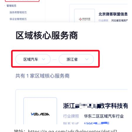
地址：https://e.qq.com/ads/helpcenter/detail?