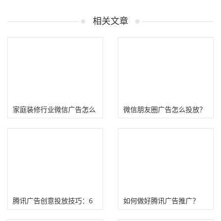
相关文章
家庭装修行业微信广告怎么
微信朋友圈广告怎么投放？
投放？详解微信广告账户开
(广点通罗卡定向技巧）
户搭建流程！
腾讯广告创意投放技巧：6
如何做好腾讯广告推广？
个创意广告效果优化技巧
（核心在于做好广告私域转