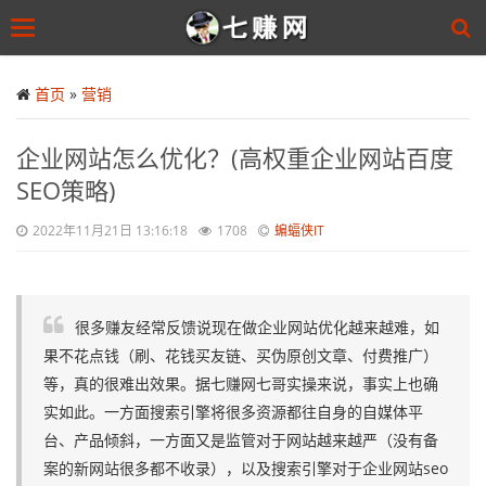
Toggle
navigation
Skip
to
首页
»
营销
main
content
企业网站怎么优化？(高权重企业网站百度
SEO策略)
2022年11月21日 13:16:18
1708
蝙蝠侠IT
很多赚友经常反馈说现在做企业网站优化越来越难，如
果不花点钱（刷、花钱买友链、买伪原创文章、付费推广）
等，真的很难出效果。据七赚网七哥实操来说，事实上也确
实如此。一方面搜索引擎将很多资源都往自身的自媒体平
台、产品倾斜，一方面又是监管对于网站越来越严（没有备
案的新网站很多都不收录），以及搜索引擎对于企业网站seo