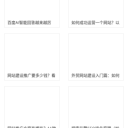
百度AI智能回答越来越厉
如何成功运营一个网站？以
害，还能不能做网站？
下五个步骤值得思考
网站建设推广要多少钱？看
外贸网站建设入门篇：如何
看推广一个网站有哪些费用
创建一个外贸企业网站？