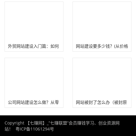
类长期有流量的网站）
3个营销网站推广方法)
外贸网站建设入门篇：如何
网站建设要多少钱？(从价格
创建一个外贸企业网站？
高判断选哪家建站公司)
公司网站建设怎么做？从零
网站被封了怎么办（被封原
开始建设一个企业网站流程
因和解决办法）
Copyright 【七赚网】_“七赚联盟”会员赚钱学习、创业资源网
站！
粤ICP备11061294号