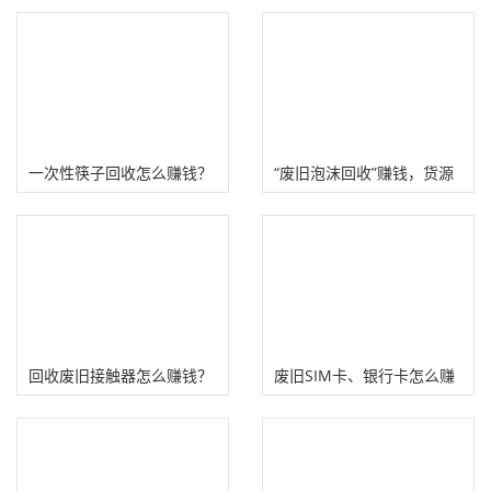
一次性筷子回收怎么赚钱？
“废旧泡沫回收”赚钱，货源
低碳环保创业项目
多利润高！
回收废旧接触器怎么赚钱？
废旧SIM卡、银行卡怎么赚
新手入行注意事项！
钱？回收芯片炼金赚钱项
目！