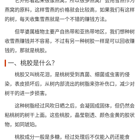
它外形看起来很像燕窝，所以很多燕窝厂会用雪燕作为
燕窝的原料，这样雪燕的价格就会比较高，如果我们有这样
的树，每天收集雪燕就是一个不错的赚钱方法。
但苹婆属植物主要产自热带和亚热带地区，我们想种树
收雪燕赚钱并不容易，不过有另一种树胶一样是可以回收赚
钱的，那就是桃胶。
一、桃胶是什么？
桃胶又叫桃花泪，是桃树受到真菌、细菌或虫害的侵
染，表皮损坏后，从树内部流出的树脂来弥补伤口，减少对
树干的进一步损害。
这种树脂经过风吹日晒之后，会凝固成固体，但仍然会
粘桃树的树干上面。这些桃胶，晶莹剔透、颜色金黄的胶状
物，如同琥珀。
桃胶成分一般是多糖，经过处理后不仅能入药还能食