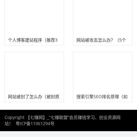
个人博客建站程序（推荐3
网站被攻击怎么办？（5个
款适合个人的博客系统）
不影响网站排名的解决方
案）
网站被封了怎么办（被封原
搜索引擎SEO排名原理（如
因和解决办法）
何策划一个搜索营销网站）
Copyright 【七赚网】_“七赚联盟”会员赚钱学习、创业资源网
站！
粤ICP备11061294号