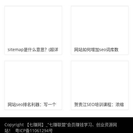
么避免踩雷?
(分享4个SEO查询工具）
sitemap是什么意思？(超详
网站如何增加seo词库数
细sitemap设置教程)
量？取决于“量”！
网站seo排名利器：写一个
贺贵江SEO培训课程：浓缩
吸“睛”标题！
15年SEO实战经验、44节
Copyright 【七赚网】_“七赚联盟”会员赚钱学习、创业资源网
SEO视频课程
站！
粤ICP备11061294号