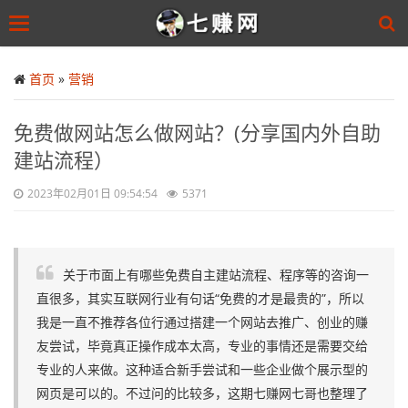
Toggle
navigation
Skip
to
首页
»
营销
main
content
免费做网站怎么做网站？(分享国内外自助
建站流程）
2023年02月01日 09:54:54
5371
关于市面上有哪些免费自主建站流程、程序等的咨询一
直很多，其实互联网行业有句话“免费的才是最贵的”，所以
我是一直不推荐各位行通过搭建一个网站去推广、创业的赚
友尝试，毕竟真正操作成本太高，专业的事情还是需要交给
专业的人来做。这种适合新手尝试和一些企业做个展示型的
网页是可以的。不过问的比较多，这期七赚网七哥也整理了