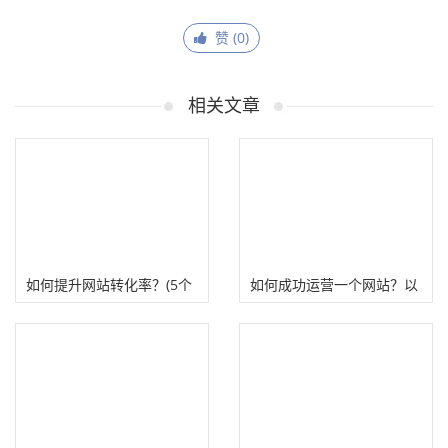
赞 (
0
)
相关文章
如何提升网站转化率？(5个
如何成功运营一个网站？以
技巧提升落地页转化率）
下五个步骤值得思考