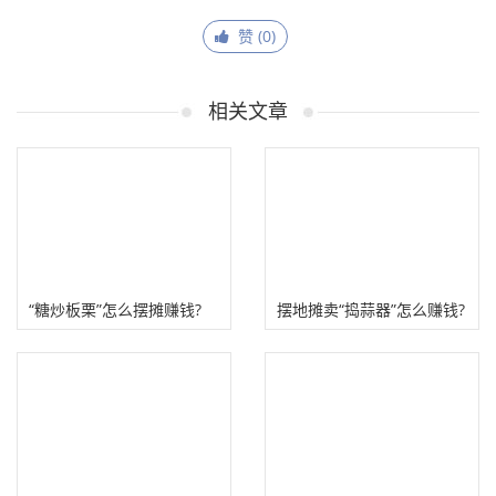
赞 (
0
)
相关文章
“糖炒板栗”怎么摆摊赚钱?
摆地摊卖“捣蒜器”怎么赚钱?