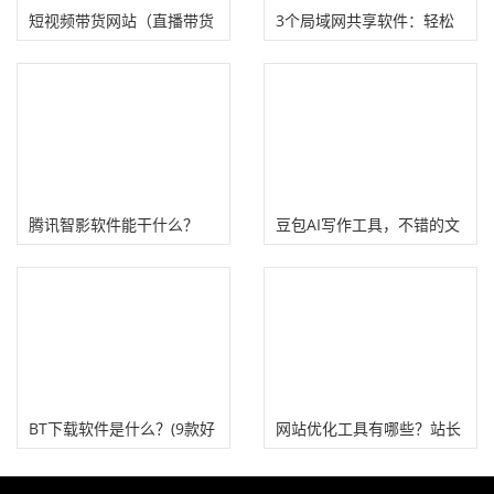
短视频带货网站（直播带货
3个局域网共享软件：轻松
工具）
实现电脑与手机文件互传！
腾讯智影软件能干什么？
豆包AI写作工具，不错的文
（制作智能AI口播视频）
案创作工具！
BT下载软件是什么？(9款好
网站优化工具有哪些？站长
用的BT软件下载官网）
压箱底的SEO优化工具