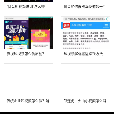
“抖音短视频培训”怎么赚
抖音如何低成本快速起号？
钱？
像素级模仿爆款短视频！
影视短视频怎么伪原创？
短视频解析搬运赚钱方法
传统企业短视频怎么做？解
邵连虎：火山小视频怎么赚
决获客难、营销成本高！
钱教程