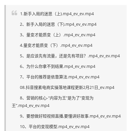
1.新手入局的迷思（上).mp4_ev_ev.mp4
2、新手入局的迷思（下).mp4_ev_ev.mp4
3、量变才能质变（上）.mp4_ev_ev.mp4
4.量变才能质变（下）.mp4_ev_ev.mp4
5、是应该先有流量，还是先有项目？.mp4_ev_ev.mp4
6、为什么你拿不到结果.mp4_ev_ev.mp4
7、平台的推荐是依靠算法.mp4_ev_ev.mp4
08.抖音搜素电商实操落地课程更新2月21日_ev.mp4
8、营销的核心-“内容为王”是为了“变现为
王”.mp4_ev_ev.mp4
9、要想做好短视频直播,要懂讲好故事.mp4_ev_ev.mp4
10、平台的变现模型.mp4_ev_ev.mp4