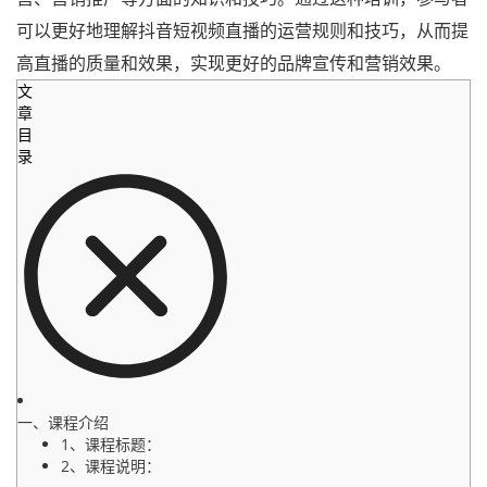
可以更好地理解抖音短视频直播的运营规则和技巧，从而提
高直播的质量和效果，实现更好的品牌宣传和营销效果。
文
章
目
录
一、课程介绍
1、课程标题：
2、课程说明：