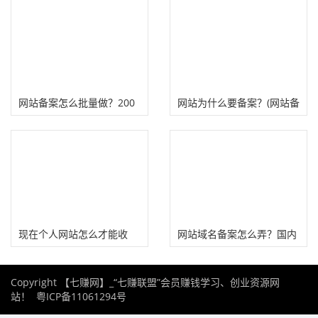
网站备案怎么批量做？200
网站为什么要备案？(网站备
多个人网站批量备案经验
案对SEO优化的影响)
现在个人网站怎么才能收
网站域名备案怎么弄？国内
录？必须备案吗？
域名备案流程、注意事项
Copyright 【七赚网】_“七赚联盟”会员赚钱学习、创业资源网
站！
粤ICP备11061294号