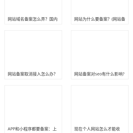
网站域名备案怎么弄？国内
网站为什么要备案？(网站备
域名备案流程、注意事项
案对SEO优化的影响)
网站备案取消接入怎么办？
网站备案对seo有什么影响?
分享两个应急补救措施！
赚钱有保障!
APP和小程序都要备案：上
现在个人网站怎么才能收