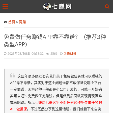
Toggle
navigation
Skip
to
首页
»
网赚
main
content
免费做任务赚钱APP靠不靠谱？（推荐3种
类型APP）
2023年03月08日 09:53:32
2566
尖峰创圈
这些年很多赚友咨询我们关于免费做任务就可以赚钱的
APP靠不靠谱，其实对于这个问题谁都不敢保证说哪个平台
一定靠谱，因为这种一般都是小公司开发的，可能一开始确
实可以通过免费做任务赚钱，但是做到后面就发现提现困难
或者跑路。所以
七赚网七哥这里不对任何这种免费做任务的
APP做担保
。不过既然分享到这里话题，我们就看下来自尖