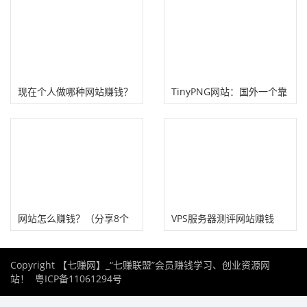
现在个人做哪种网站赚钱？
TinyPNG网站：国外一个靠
（做好这6种网站躺赚不
压缩图片赚钱的网站
难）
网站怎么赚钱？（分享8个
VPS服务器测评网站赚钱
网站变现赚钱方法）
吗？一个vps测评网站的盈
Copyright 【七赚网】_“七赚联盟”会员赚钱学习、创业资源网
利几十万
站！
粤ICP备11061294号