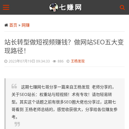
Toggle
navigation
Skip
to
首页
»
网赚
main
content
站长转型做短视频赚钱？做网站SEO五大变
现路径！
2023年07月19日 09:34:33
886
王杨发现
这期七赚网七哥分享一篇来自王杨发现 老师分享的，
关于SEO站长：权重站与短视频！术有专攻！请勿轻易转
型。其实这个话题之前有很多SEO圈大佬也分享过，这期七
哥看到 王杨老师总结的，感觉收获很大，分享给各位赚友参
考。