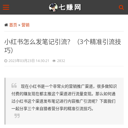
Toggle
navigation
Skip
to
首页
»
营销
main
content
小红书怎么发笔记引流？（3个精准引流技
巧）
2023年03月23日 14:30:21
2832
现在小红书是一个非常火的营销推广渠道，很多做知识
付费的赚友现在都主推这个渠道进行流量变现。那么如何通
过小红书这个渠道发布笔记进行内容推广引流呢？下面我们
一起分享三个来自猎者营分享的精准引流技巧。