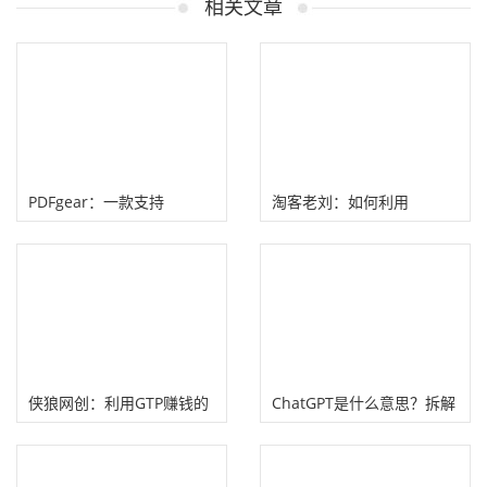
相关文章
PDFgear：一款支持
淘客老刘：如何利用
ChatGPT的免费PDF工具！
chatgpt做知乎好物赚钱？
侠狼网创：利用GTP赚钱的
ChatGPT是什么意思？拆解
机会
ChatGPT技术前世今生！