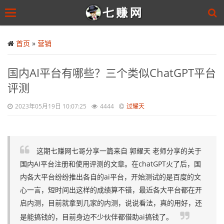
Toggle
navigation
Skip
to
首页
»
营销
main
content
国内AI平台有哪些？三个类似ChatGPT平台
评测
2023年05月19日 10:07:25
4444
过耀天
这期七赚网七哥分享一篇来自 郭耀天 老师分享的关于
国内AI平台注册和使用评测的文章。在chatGPT火了后，国
内各大平台纷纷推出各自的ai平台，开始测试的是百度的文
心一言，短时间出这样的成绩算不错，最近各大平台都在开
启内测，目前就拿到几家的内测，说说看法，真的用好，还
是能搞钱的，目前身边不少伙伴都借助ai搞钱了。