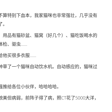
算特别下血本，我家猫咪也非常强壮，几乎没有
了。
用品有猫砂盆、猫窝（好几个）、猫吃饭喝水的
体检、驱虫……
他买很多衣服……
草了一个猫咪自动饮水机。自动感应的，猫咪过
推给各位小伙伴，哈哈哈哈。
但病弱，前阵子得了病，照CT花了5000大洋，
…