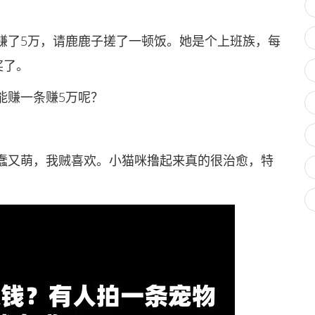
了5万，请鹿鹿子搓了一顿饭。她是个上班族，每
奖了。
赚一条赚5万呢？
又萌，我贼喜欢。小猫咪撸起来真的很治愈，特