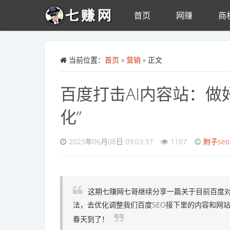
首页
网赚
商
Skip to main content
当前位置：
首页
»
营销
» 正文
百度打击AI内容站：做
化”
2023年06月08日 09:03:37
1107
附子seo
这期七赚网七哥继续分享一篇关于目前百度对
法，去优化调整我们百度SEO接下里的内容和网站优
春天到了！