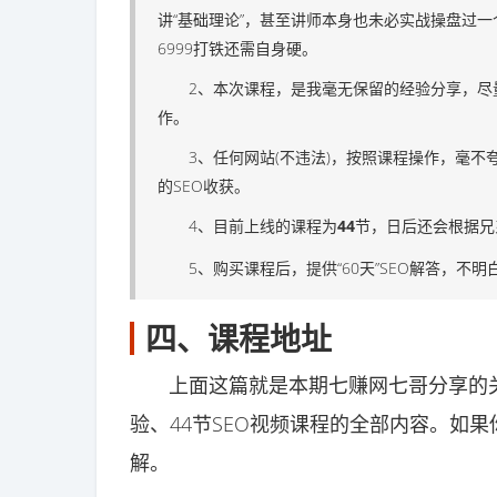
讲“基础理论”，甚至讲师本身也未必实战操盘过一
6999打铁还需自身硬。
2、本次课程，是我毫无保留的经验分享，尽量
作。
3、任何网站(不违法)，按照课程操作，毫不夸
的SEO收获。
4、目前上线的课程为
44
节，日后还会根据兄
5、购买课程后，提供“60天”SEO解答，不明白
四、课程地址
上面这篇就是本期七赚网七哥分享的关于
验、44节SEO视频课程的全部内容。如
解。