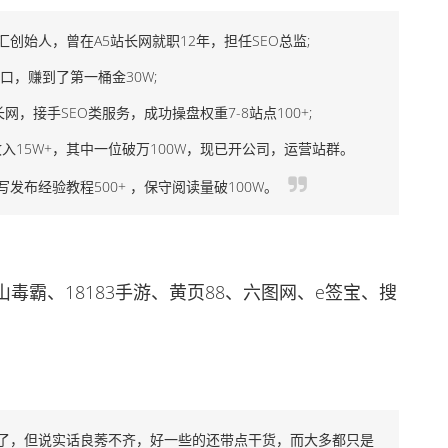
创始人，曾在A5站长网就职12年，担任SEO总监;
，赚到了第一桶金30W;
网，接手SEO类服务，成功操盘权重7-8站点100+;
入15W+，其中一位破万100W，现已开公司，运营站群。
经验教程500+ ，保守阅读量破100W。
、18183手游、黄页88、六图网、e签宝、搜
数了，但说实话良莠不齐，好一些的还带点干货，而大多都只是