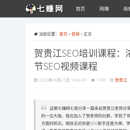
首页
网赚
商
Skip to main content
当前位置：
首页
»
营销
» 正文
贺贵江SEO培训课程：浓
节SEO视频课程
2023年06月21日 14:46:09
1749
贺贵江
这期七赚网七哥分享一篇来自贺贵江老师分享的
的一位大咖，我也加入了贺老师的社群，学到了非
方面的知识。相信无论你是SEO新手还是大神，