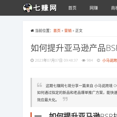
首页
网赚
商
Skip to main content
当前位置：
首页
»
营销
» 正文
如何提升亚马逊产品BS
2023年07月07日 09:48:37
984
小马说跨
这期七赚网七哥分享一篇来自 小马说跨境 
如何通过拟定的新品和老品爆单推广方案，能快
效应最大化。
一、如何提升亚马逊
BSR