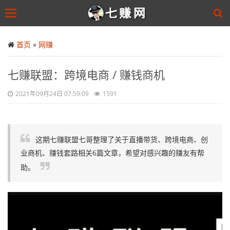
Toggle
navigation
Skip
to
首页
»
网赚
main
content
七赚联盟：跨境电商 / 赚钱商机
2021年09月24日 07:59:09
1591
这期七赚联盟七哥整理了关于直播带货、跨境电商、创
业商机、赚钱套路相关6篇文章，希望对感兴趣的赚友有帮
助。